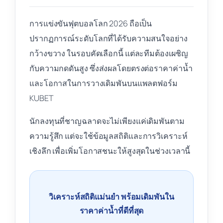
การแข่งขันฟุตบอลโลก 2026 ถือเป็น
ปรากฏการณ์ระดับโลกที่ได้รับความสนใจอย่าง
กว้างขวาง ในรอบคัดเลือกนี้ แต่ละทีมต้องเผชิญ
กับความกดดันสูง ซึ่งส่งผลโดยตรงต่อราคาค่าน้ำ
และโอกาสในการวางเดิมพันบนแพลตฟอร์ม
KUBET
นักลงทุนที่ชาญฉลาดจะไม่เพียงแค่เดิมพันตาม
ความรู้สึก แต่จะใช้ข้อมูลสถิติและการวิเคราะห์
เชิงลึก เพื่อเพิ่มโอกาสชนะให้สูงสุดในช่วงเวลานี้
วิเคราะห์สถิติแม่นยำ พร้อมเดิมพันใน
ราคาค่าน้ำที่ดีที่สุด