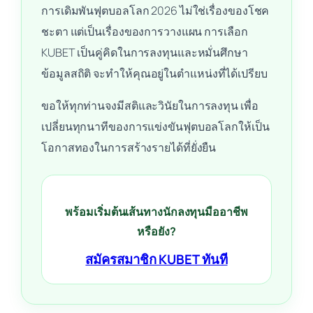
การเดิมพันฟุตบอลโลก 2026 ไม่ใช่เรื่องของโชค
ชะตา แต่เป็นเรื่องของการวางแผน การเลือก
KUBET เป็นคู่คิดในการลงทุนและหมั่นศึกษา
ข้อมูลสถิติ จะทำให้คุณอยู่ในตำแหน่งที่ได้เปรียบ
ขอให้ทุกท่านจงมีสติและวินัยในการลงทุน เพื่อ
เปลี่ยนทุกนาทีของการแข่งขันฟุตบอลโลกให้เป็น
โอกาสทองในการสร้างรายได้ที่ยั่งยืน
พร้อมเริ่มต้นเส้นทางนักลงทุนมืออาชีพ
หรือยัง?
สมัครสมาชิก KUBET ทันที