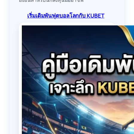
เริ่มเดิมพันฟุตบอลโลกกับ KUBET