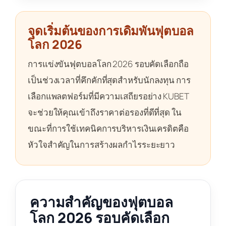
จุดเริ่มต้นของการเดิมพันฟุตบอล
โลก 2026
การแข่งขันฟุตบอลโลก 2026 รอบคัดเลือกถือ
เป็นช่วงเวลาที่คึกคักที่สุดสำหรับนักลงทุน การ
เลือกแพลตฟอร์มที่มีความเสถียรอย่าง KUBET
จะช่วยให้คุณเข้าถึงราคาต่อรองที่ดีที่สุด ใน
ขณะที่การใช้เทคนิคการบริหารเงินเครดิตคือ
หัวใจสำคัญในการสร้างผลกำไรระยะยาว
ความสำคัญของฟุตบอล
โลก 2026 รอบคัดเลือก