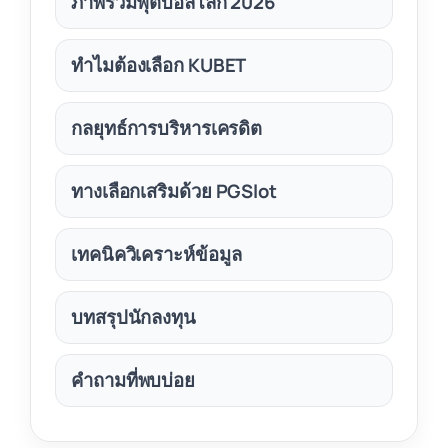
ภาพรวมฟุตบอลโลก 2026
ทำไมต้องเลือก KUBET
กลยุทธ์การบริหารเครดิต
ทางเลือกเสริมด้วย PGSlot
เทคนิควิเคราะห์ข้อมูล
บทสรุปนักลงทุน
คำถามที่พบบ่อย