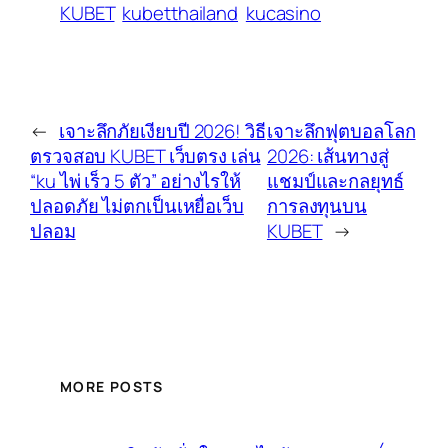
KUBET
kubetthailand
kucasino
←
เจาะลึกภัยเงียบปี 2026! วิธี
เจาะลึกฟุตบอลโลก
ตรวจสอบ KUBET เว็บตรง เล่น
2026: เส้นทางสู่
“ku ไพ่ เร็ว 5 ตัว” อย่างไรให้
แชมป์และกลยุทธ์
ปลอดภัย ไม่ตกเป็นเหยื่อเว็บ
การลงทุนบน
ปลอม
KUBET
→
MORE POSTS