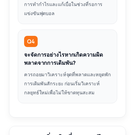
การทำกำไรและแก้เบื่อในช่วงที่รอการ
แข่งขันฟุตบอล
Q4
จะจัดการอย่างไรหากเกิดความผิด
พลาดจากการเดิมพัน?
ควรถอยมาวิเคราะห์จุดที่พลาดและหยุดพัก
การเดิมพันสักระยะ ก่อนเริ่มวิเคราะห์
กลยุทธ์ใหม่เพื่อไม่ให้ขาดทุนสะสม