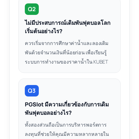
Q2
ไม่มีประสบการณ์เดิมพันฟุตบอลโลก
เริ่มต้นอย่างไร?
ควรเริ่มจากการศึกษาค่าน้ำและลองเดิม
พันด้วยจำนวนเงินที่น้อยก่อน เพื่อเรียนรู้
ระบบการทำงานของราคาน้ำใน KUBET
Q3
PGSlot มีความเกี่ยวข้องกับการเดิม
พันฟุตบอลอย่างไร?
ทั้งสองส่วนถือเป็นการบริหารพอร์ตการ
ลงทุนที่ช่วยให้คุณมีความหลากหลายใน