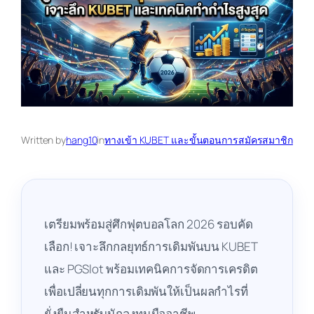
Written by
hang10
in
ทางเข้า KUBET และขั้นตอนการสมัครสมาชิก
เตรียมพร้อมสู่ศึกฟุตบอลโลก 2026 รอบคัด
เลือก! เจาะลึกกลยุทธ์การเดิมพันบน KUBET
และ PGSlot พร้อมเทคนิคการจัดการเครดิต
เพื่อเปลี่ยนทุกการเดิมพันให้เป็นผลกำไรที่
ยั่งยืนสำหรับนักลงทุนมืออาชีพ